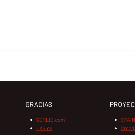
GRACIAS
PROYEC
SERLIB.com
SPAI
LAS.es
Cread