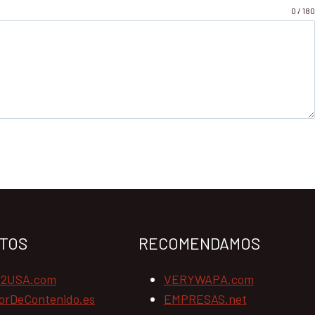
0 / 180
TOS
RECOMENDAMOS
N2USA.com
VERYWAPA.com
orDeContenido.es
EMPRESAS.net