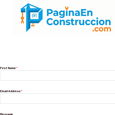
Skip
to
content
First Name
*
Email Address
*
Message