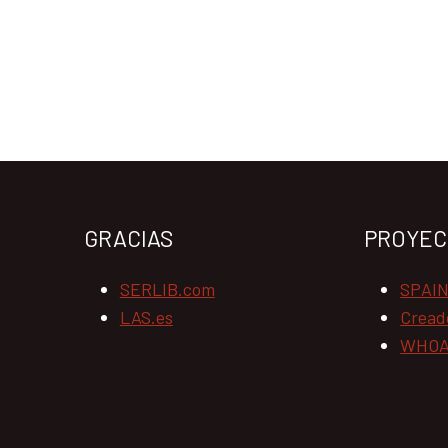
GRACIAS
PROYEC
SERLIB.com
SPAI
LAS.es
Cread
WHOA