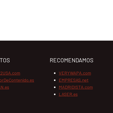
TOS
RECOMENDAMOS
N2USA.com
VERYWAPA.com
orDeContenido.es
EMPRESAS.net
N.es
MADRIDISTA.com
LASER.es