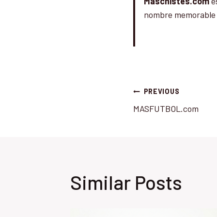
Maschistes.com
es
nombre memorable qu
Post
PREVIOUS
MASFUTBOL.com
navigatio
Similar Posts