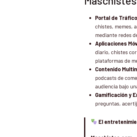
Maschistes
Portal de Tráfic
chistes, memes, a
mediante redes de
Aplicaciones Móv
diario, chistes c
plataformas de m
Contenido Multim
podcasts de comed
audiencia bajo un
Gamificación y E
preguntas, acertij
El entretenimie