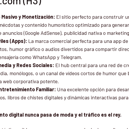
.com (H3)
o Masivo y Monetización:
El sitio perfecto para construir 
nécdotas y contenido humorístico optimizado para generar
 anuncios (Google AdSense), publicidad nativa o marketing 
iles (Apps):
La marca comercial perfecta para una app de
ortos, humor gráfico o audios divertidos para compartir dir
ensajería como WhatsApp y Telegram.
edia y Redes Sociales:
El hub central para una red de c
ia, monólogos, o un canal de vídeos cortos de humor que 
a web corporativa potente.
ntretenimiento Familiar:
Una excelente opción para desarr
os, libros de chistes digitales y dinámicas interactivas para 
nto digital nunca pasa de moda y el tráfico es el rey.