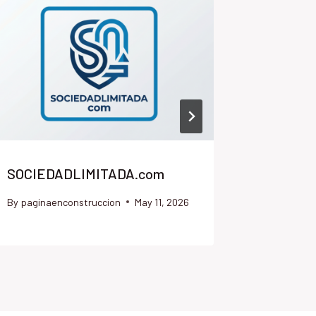
SOCIEDADLIMITADA.com
GALICIA
By
paginaenconstruccion
May 11, 2026
By
paginae