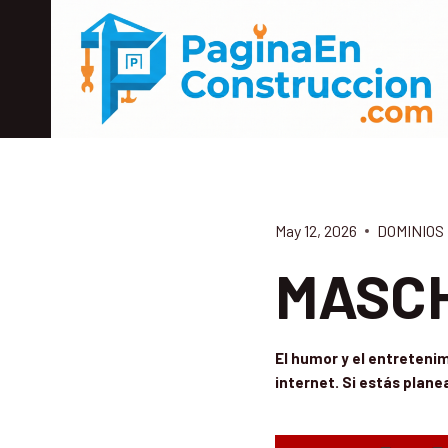
Skip
to
content
May 12, 2026
DOMINIOS
MASCH
El humor y el entreteni
internet. Si estás plan