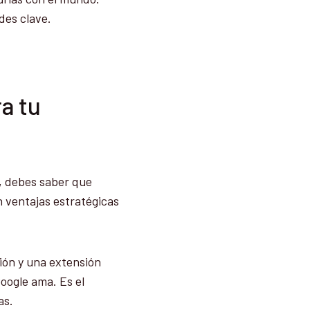
des clave.
ra tu
s, debes saber que
n ventajas estratégicas
gión y una extensión
oogle ama. Es el
as.