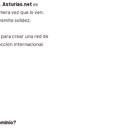
.
Asturias.net
es
imera vez que lo ven.
nsmite solidez,
 para crear una red de
ección internacional.
ominio?