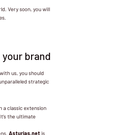
d. Very soon, you will
es.
r your brand
 with us, you should
 unparalleled strategic
 a classic extension
It’s the ultimate
ens.
Asturias.net
is