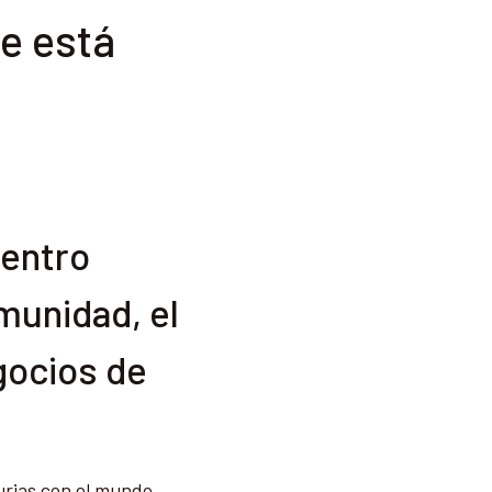
e está
uentro
omunidad, el
gocios de
rias con el mundo.