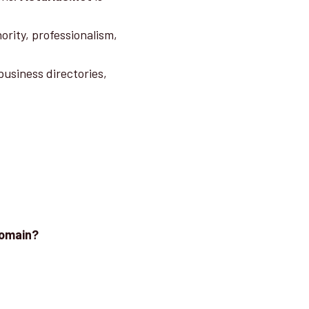
ority, professionalism,
business directories,
domain?