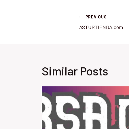
Post
PREVIOUS
ASTURTIENDA.com
navigatio
Similar Posts