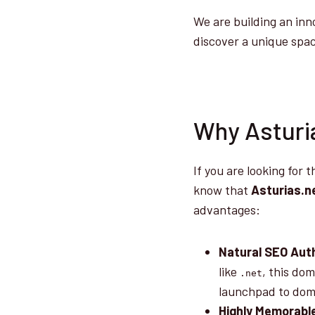
We are building an inn
discover a unique spac
Why Asturia
If you are looking for 
know that
Asturias.n
advantages:
Natural SEO Auth
like
, this dom
.net
launchpad to domi
Highly Memorabl